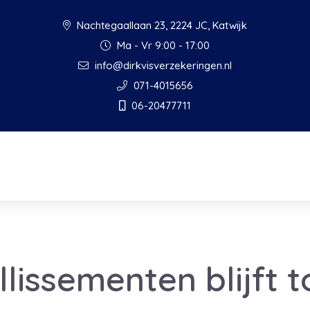
Nachtegaallaan 23, 2224 JC, Katwijk
Ma - Vr 9:00 - 17:00
info@dirkvisverzekeringen.nl
071-4015656
06-20477711
illissementen blijft