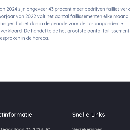
n 2024 zijn ongeveer 43 procent meer bedrijven failliet verk
voorjaar van 2022 valt het aantal faillissementen elke maand 
ingen failliet dan in de periode voor de coronapandemie.
liet verklaard. De handel telde het grootste aantal faillissemen
gesproken in de horeca.
tinformatie
Snelle Links
egaallaan 23, 2224 JC,
Verzekeringen