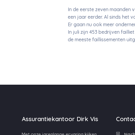
In de eerste zeven maanden va
een jaar eerder. Al sinds het 
Er gaan nu ook meer ondernem
In juli zijn 453 bedrijven fail
de meeste faillissementen uit
Assurantiekantoor Dirk Vis
Contac
Met onze jarenlange ervaring kijken
Nacht