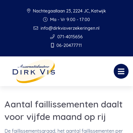
Nachtegaallaan 23, 2224 JC, Katwijk
Ma - Vr 9:00 - 17:00
info@dirkvisverzekeringen.nl
071-4015656
06-20477711
Aantal faillissementen daalt
voor vijfde maand op rij
De faillissementsgraad, het aantal faillissementen per