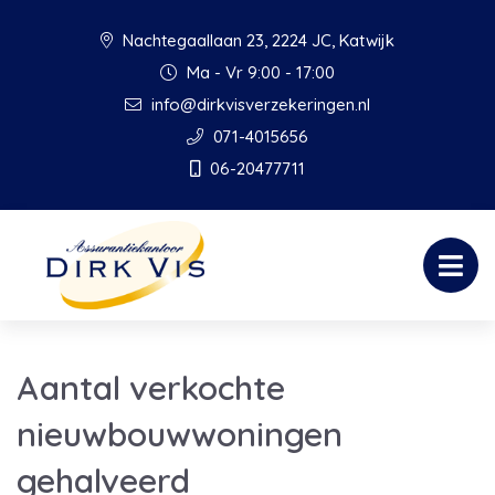
Nachtegaallaan 23, 2224 JC, Katwijk
Ma - Vr 9:00 - 17:00
info@dirkvisverzekeringen.nl
071-4015656
06-20477711
Aantal verkochte
nieuwbouwwoningen
gehalveerd