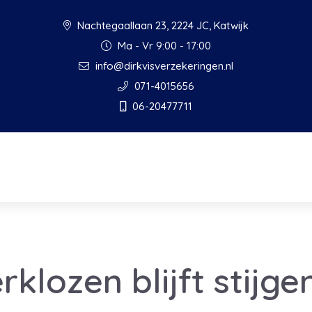
Nachtegaallaan 23, 2224 JC, Katwijk
Ma - Vr 9:00 - 17:00
info@dirkvisverzekeringen.nl
071-4015656
06-20477711
klozen blijft stijge