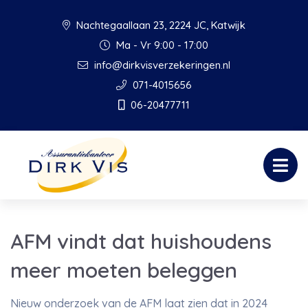
Nachtegaallaan 23, 2224 JC, Katwijk
Ma - Vr 9:00 - 17:00
info@dirkvisverzekeringen.nl
071-4015656
06-20477711
AFM vindt dat huishoudens
meer moeten beleggen
Nieuw onderzoek van de AFM laat zien dat in 2024