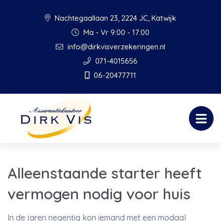
Nachtegaallaan 23, 2224 JC, Katwijk
Ma - Vr 9:00 - 17:00
info@dirkvisverzekeringen.nl
071-4015656
06-20477711
Alleenstaande starter heeft
vermogen nodig voor huis
In de jaren negentig kon iemand met een modaal