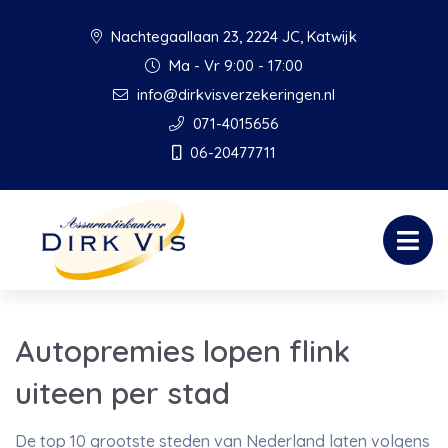
Nachtegaallaan 23, 2224 JC, Katwijk
Ma - Vr 9:00 - 17:00
info@dirkvisverzekeringen.nl
071-4015656
06-20477711
Autopremies lopen flink
uiteen per stad
De top 10 grootste steden van Nederland laten volgens