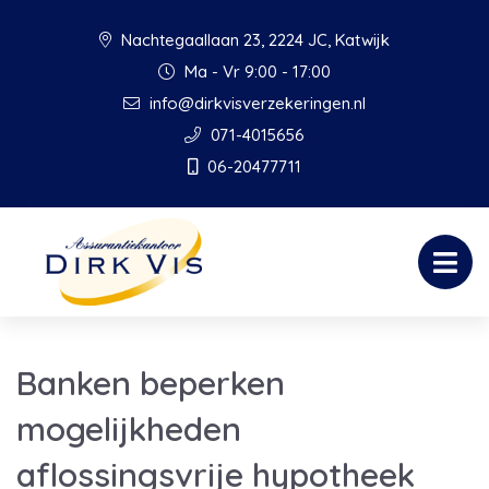
Nachtegaallaan 23, 2224 JC, Katwijk
Ma - Vr 9:00 - 17:00
info@dirkvisverzekeringen.nl
071-4015656
06-20477711
Banken beperken
mogelijkheden
aflossingsvrije hypotheek