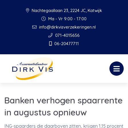
Nachtegaallaan 23, 2224 JC, Katwijk
Ma - Vr 9:00 - 17:00
info@dirkvisverzekeringen.nl
071-4015656
06-20477711
Banken verhogen spaarrente
in augustus opnieuw
ING-spaarders die daarboven zitten, krijgen 1,15 procent