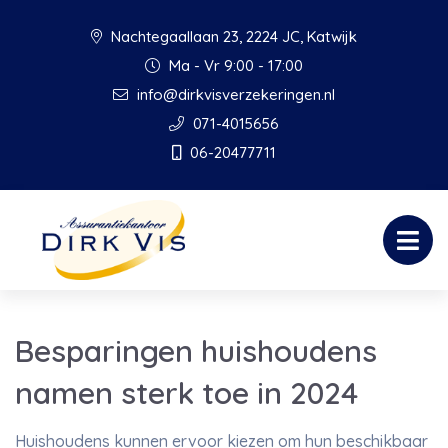
Nachtegaallaan 23, 2224 JC, Katwijk
Ma - Vr 9:00 - 17:00
info@dirkvisverzekeringen.nl
071-4015656
06-20477711
Besparingen huishoudens
namen sterk toe in 2024
Huishoudens kunnen ervoor kiezen om hun beschikbaar