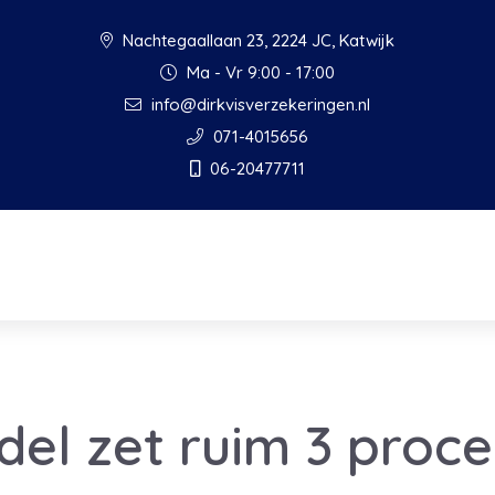
Nachtegaallaan 23, 2224 JC, Katwijk
Ma - Vr 9:00 - 17:00
info@dirkvisverzekeringen.nl
071-4015656
06-20477711
del zet ruim 3 proc