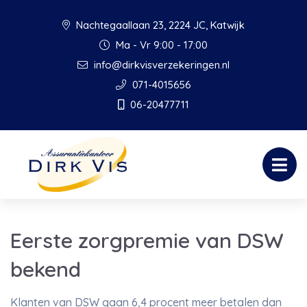
Nachtegaallaan 23, 2224 JC, Katwijk
Ma - Vr 9:00 - 17:00
info@dirkvisverzekeringen.nl
071-4015656
06-20477711
Eerste zorgpremie van DSW
bekend
Klanten van DSW gaan 6,4 procent meer betalen dan