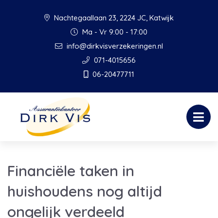
Nachtegaallaan 23, 2224 JC, Katwijk
Ma - Vr 9:00 - 17:00
info@dirkvisverzekeringen.nl
071-4015656
06-20477711
Financiële taken in
huishoudens nog altijd
ongelijk verdeeld