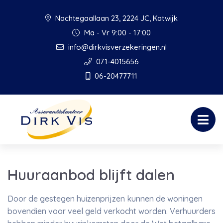
Nachtegaallaan 23, 2224 JC, Katwijk
Ma - Vr 9:00 - 17:00
info@dirkvisverzekeringen.nl
071-4015656
06-20477711
Huuraanbod blijft dalen
Door de gestegen huizenprijzen kunnen de woningen
bovendien voor veel geld verkocht worden. Verhuurders