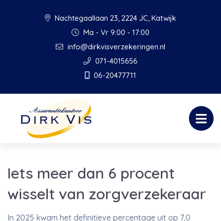
Nachtegaallaan 23, 2224 JC, Katwijk
Ma - Vr 9:00 - 17:00
info@dirkvisverzekeringen.nl
071-4015656
06-20477711
Iets meer dan 6 procent
wisselt van zorgverzekeraar
In 2025 kwam het definitieve percentage uit op 7,0