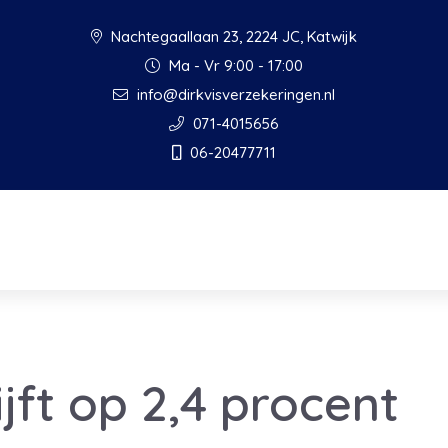
Nachtegaallaan 23, 2224 JC, Katwijk
Ma - Vr 9:00 - 17:00
info@dirkvisverzekeringen.nl
071-4015656
06-20477711
lijft op 2,4 procent