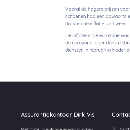
Vooral de hogere prijzen voor 
schoenen had een opwaarts eff
drukten de inflatie juist weer.
De inflatie in de eurozone was
de eurozone lager dan in februa
diensten in februari in Neder
Assurantiekantoor Dirk Vis
Contac
Met onze jarenlange ervaring kijken
Nacht