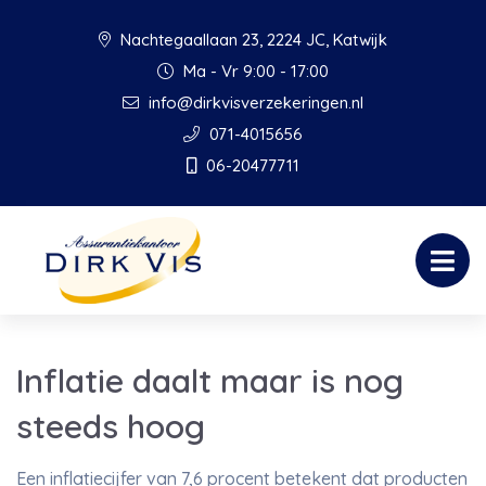
Nachtegaallaan 23, 2224 JC, Katwijk
Ma - Vr 9:00 - 17:00
info@dirkvisverzekeringen.nl
071-4015656
06-20477711
Inflatie daalt maar is nog
steeds hoog
Een inflatiecijfer van 7,6 procent betekent dat producten