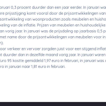
uari 0,3 procent duurder dan een jaar eerder. In januari war
nere prijsstijging komt vooral door de prijsontwikkelingen v
jsontwikkeling van woonproducten zoals meubelen en huishou
ling van de inflatie. Prijzen van meubelen en huishoudelijke 
n vorig jaar. In januari was de prijsdaling op jaarbasis 0,5 p
t name door de prijsontwikkelingen van meubelen voor in he
).
or verkeer en vervoer zorgden juist voor een stijgend inflatie
 duurder dan in dezelfde maand vorig jaar. In januari waren 
Euro 95 kostte gemiddeld 1,97 euro in februari, in januari was 
ro in januari naar 1,81 euro in februari.