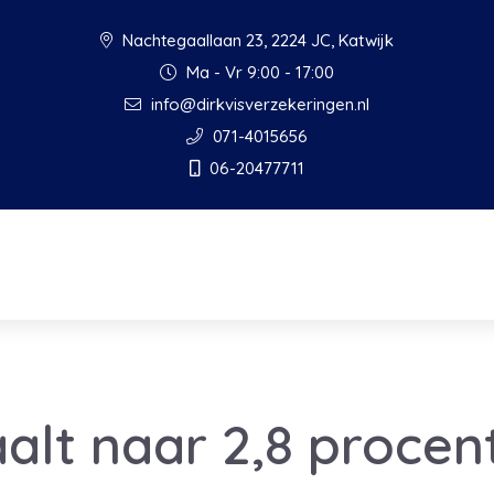
Nachtegaallaan 23, 2224 JC, Katwijk
Ma - Vr 9:00 - 17:00
info@dirkvisverzekeringen.nl
071-4015656
06-20477711
aalt naar 2,8 procen