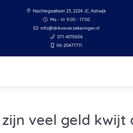
Nachtegaallaan 23, 2224 JC, Katwijk
Ma - Vr 9:00 - 17:00
info@dirkvisverzekeringen.nl
071-4015656
06-20477711
zijn veel geld kwijt