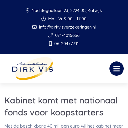
Nachtegaallaan 23, 2224 JC, Katwijk
Ma - Vr 9:00 - 17:00
info@dirkvisverzekeringen.nl
071-4015656
06-20477711
Kabinet komt met nationaal
fonds voor koopstarters
Met de beschikbare 40 miljoen euro wil het kabinet meer