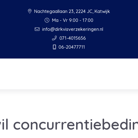
Nachtegaallaan 23, 2224 JC, Katwijk
Ma - Vr 9:00 - 17:00
info@dirkvisverzekeringen.nl
071-4015656
06-20477711
il concurrentiebedi