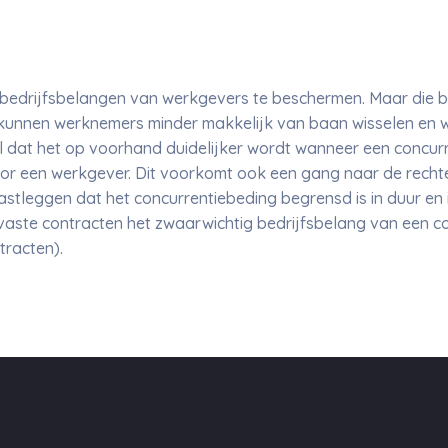
bedrijfsbelangen van werkgevers te beschermen. Maar die bep
or kunnen werknemers minder makkelijk van baan wisselen en 
il dat het op voorhand duidelijker wordt wanneer een concu
 een werkgever. Dit voorkomt ook een gang naar de rechter
astleggen dat het concurrentiebeding begrensd is in duur en 
vaste contracten het zwaarwichtig bedrijfsbelang van een c
ntracten).