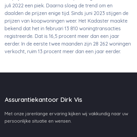
juli 2022 een piek. Daarna sloeg de trend om en
daalden de prijzen enige tijd. Sinds juni 2023 stijgen de
prijzen van koopwoningen weer. Het Kadaster maakte
bekend dat het in februari 13 810 woningtransacties
registreerde. Dat is 16,5 procent meer dan een jaar
eerder. In de eerste twee maanden zijn 28 262 woningen
verkocht, ruim 13 procent meer dan een jaar eerder.
Assurantiekantoor Dirk Vis
Met onze jarenlange ervaring kijken wij vakkundig naar uw
persoonlijke situatie en wensen.