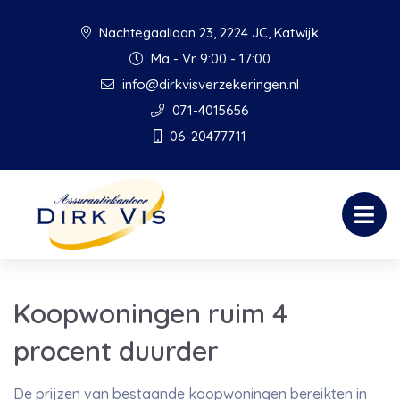
Nachtegaallaan 23, 2224 JC, Katwijk
Ma - Vr 9:00 - 17:00
info@dirkvisverzekeringen.nl
071-4015656
06-20477711
Koopwoningen ruim 4
procent duurder
De prijzen van bestaande koopwoningen bereikten in