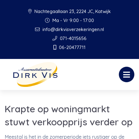
Nachtegaallaan 23, 2224 JC, Katwijk
Ma - Vr 9:00 - 17:00
info@dirkvisverzekeringen.nl
071-4015656
06-20477711
Krapte op woningmarkt
stuwt verkoopprijs verder op
Meestal is het in de zomerperiode iets rustiger op de