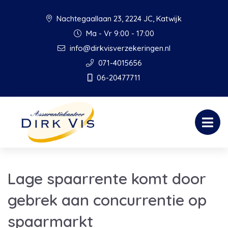
Nachtegaallaan 23, 2224 JC, Katwijk
Ma - Vr 9:00 - 17:00
info@dirkvisverzekeringen.nl
071-4015656
06-20477711
Lage spaarrente komt door
gebrek aan concurrentie op
spaarmarkt