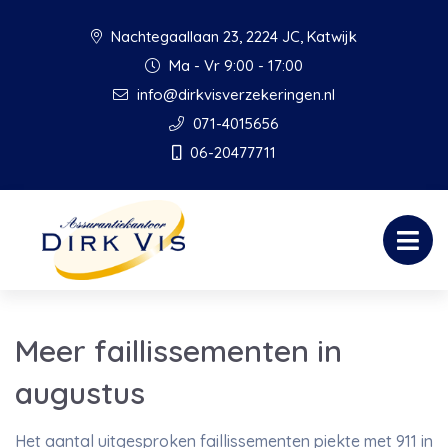
Nachtegaallaan 23, 2224 JC, Katwijk
Ma - Vr 9:00 - 17:00
info@dirkvisverzekeringen.nl
071-4015656
06-20477711
Meer faillissementen in
augustus
Het aantal uitgesproken faillissementen piekte met 911 in