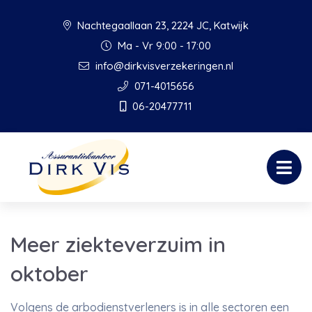
Nachtegaallaan 23, 2224 JC, Katwijk
Ma - Vr 9:00 - 17:00
info@dirkvisverzekeringen.nl
071-4015656
06-20477711
Meer ziekteverzuim in
oktober
Volgens de arbodienstverleners is in alle sectoren een