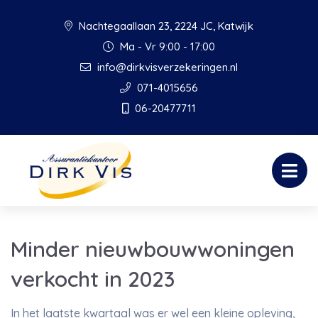
Nachtegaallaan 23, 2224 JC, Katwijk
Ma - Vr 9:00 - 17:00
info@dirkvisverzekeringen.nl
071-4015656
06-20477711
Minder nieuwbouwwoningen
verkocht in 2023
In het laatste kwartaal was er wel een kleine opleving,