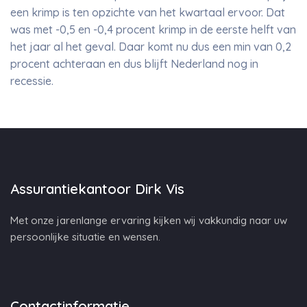
een krimp is ten opzichte van het kwartaal ervoor. Dat
was met -0,5 en -0,4 procent krimp in de eerste helft van
het jaar al het geval. Daar komt nu dus een min van 0,2
procent achteraan en dus blijft Nederland nog in
recessie.
Assurantiekantoor Dirk Vis
Met onze jarenlange ervaring kijken wij vakkundig naar uw
persoonlijke situatie en wensen.
Contactinformatie