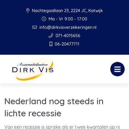
Nachtegaallaan 23, 2224 JC, Katwijk
Ma - Vr 9:00 - 17:00
info@dirkvisverzekeringen.nl
071-4015656
06-20477711
Nederland nog steeds in
lichte recessie
Van een recessie is sprake als er twee kwartalen op rij