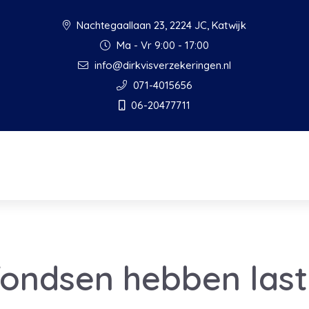
Nachtegaallaan 23, 2224 JC, Katwijk
Ma - Vr 9:00 - 17:00
info@dirkvisverzekeringen.nl
071-4015656
06-20477711
ondsen hebben last