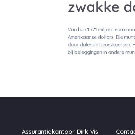
zwakke do
Van hun 1.771 miljard euro a
Amerikaanse dollars. Die munt
door dalende beurskoersen. He
bij beleggingen in andere mu
Assurantiekantoor Dirk Vis
Contac