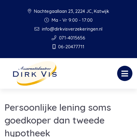
Nachtegaallaan 23, 2224 JC, Katwijk
Ma - Vr 9:00 - 17:00
info@dirkvisverzekeringen.nl
071-4015656
06-20477711
Persoonlijke lening soms
goedkoper dan tweede
hypotheek