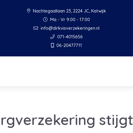
Nachtegaallaan 23, 2224 JC, Katwijk
Ma - Vr 9:00 - 17:00
info@dirkvisverzekeringen.nl
071-4015656
06-20477711
rgverzekering stijg