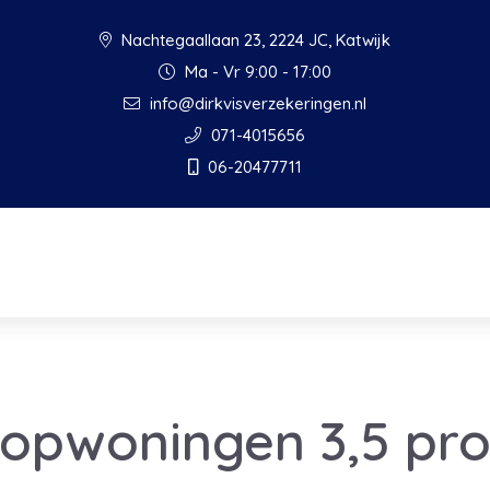
Nachtegaallaan 23, 2224 JC, Katwijk
Ma - Vr 9:00 - 17:00
info@dirkvisverzekeringen.nl
071-4015656
06-20477711
oopwoningen 3,5 pr