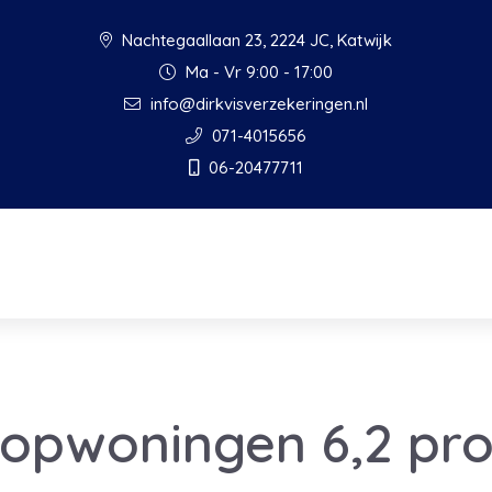
Nachtegaallaan 23, 2224 JC, Katwijk
Ma - Vr 9:00 - 17:00
info@dirkvisverzekeringen.nl
071-4015656
06-20477711
oopwoningen 6,2 pr