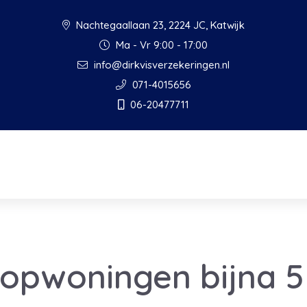
Nachtegaallaan 23, 2224 JC, Katwijk
Ma - Vr 9:00 - 17:00
info@dirkvisverzekeringen.nl
071-4015656
06-20477711
oopwoningen bijna 5