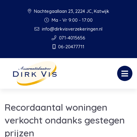
Nachtegaallaan 23, 2224 JC, Katwijk
Ma - Vr 9:00 - 17:00
info@dirkvisverzekeringen.nl
071-4015656
06-20477711
Recordaantal woningen
verkocht ondanks gestegen
prijzen