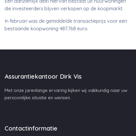
Een aanzienlijk deel hiervan bestaat uit huurwoningen
die investeerders blijven verkopen op de koopmarkt.
In februari was de gemiddelde transactieprijs voor een
bestaande koopwoning 487.768 euro.
Assurantiekantoor Dirk Vis
Met onze jarenlange ervaring kijken wij vakkundig naar uw
persoonlijke situatie en wensen.
Contactinformatie