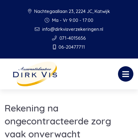
Nachtegaallaan 23, 2224 JC, Katwijk
Ma - Vr 9:00 - 17:00
info@dirkvisverzekeringen.nl
071-4015656
06-20477711
Rekening na
ongecontracteerde zorg
vaak onverwacht