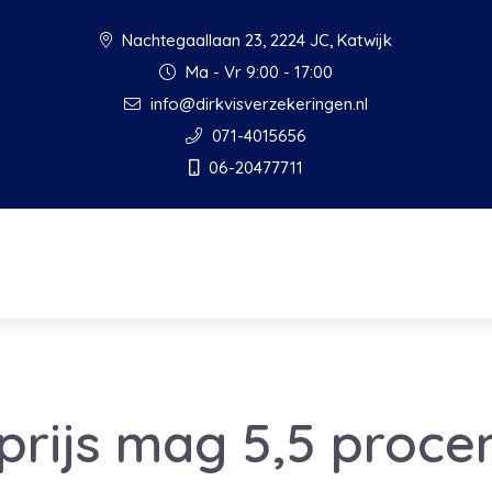
Nachtegaallaan 23, 2224 JC, Katwijk
Ma - Vr 9:00 - 17:00
info@dirkvisverzekeringen.nl
071-4015656
06-20477711
rprijs mag 5,5 proce