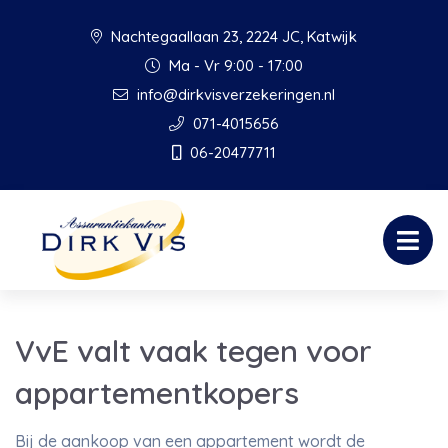
Nachtegaallaan 23, 2224 JC, Katwijk
Ma - Vr 9:00 - 17:00
info@dirkvisverzekeringen.nl
071-4015656
06-20477711
VvE valt vaak tegen voor
appartementkopers
Bij de aankoop van een appartement wordt de