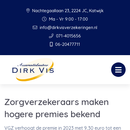
Nachtegaallaan 23, 2224 JC, Katwijk
Ma - Vr 9:00 - 17:00
info@dirkvisverzekeringen.nl
071-4015656
06-20477711
Zorgverzekeraars maken
hogere premies bekend
VGZ verhoogt de premie in 2023 met 9,30 euro tot een