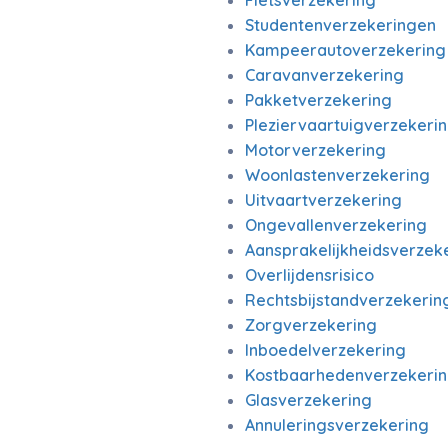
Fietsverzekering
Studentenverzekeringen
Kampeerautoverzekering
Caravanverzekering
Pakketverzekering
Pleziervaartuigverzekeri
Motorverzekering
Woonlastenverzekering
Uitvaartverzekering
Ongevallenverzekering
Aansprakelijkheidsverzek
Overlijdensrisico
Rechtsbijstandverzekerin
Zorgverzekering
Inboedelverzekering
Kostbaarhedenverzekeri
Glasverzekering
Annuleringsverzekering