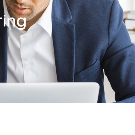
ing
g